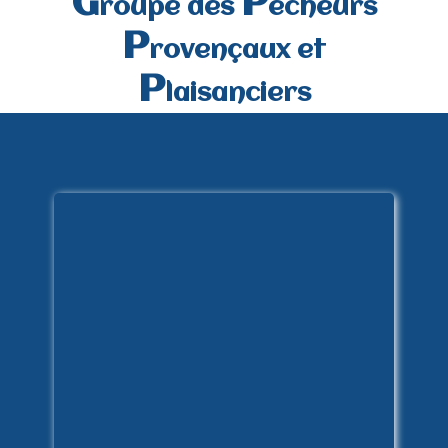
G
P
roupe des
êcheurs
P
rovençaux et
P
laisanciers